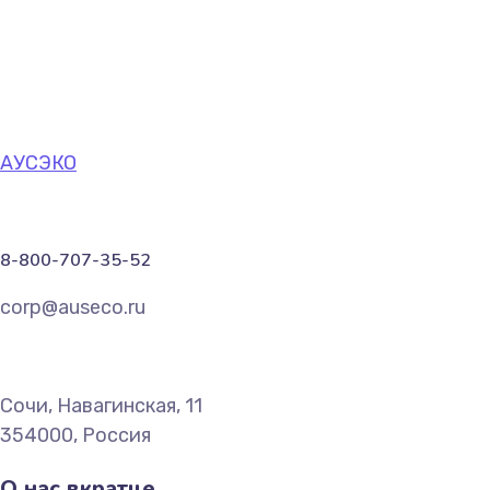
Happy Amazed Blonde
Сайт для отеля
АУСЭКО
8-800-707-35-52
corp@auseco.ru
Сочи, Навагинская, 11
354000, Россия
О нас вкратце