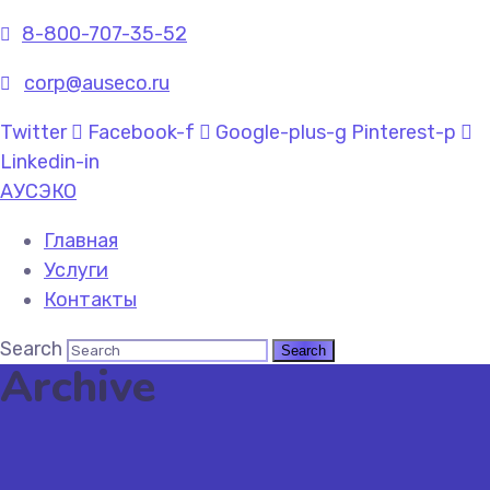
8-800-707-35-52
corp@auseco.ru
Twitter
Facebook-f
Google-plus-g
Pinterest-p
Linkedin-in
АУСЭКО
Главная
Услуги
Контакты
Search
Archive